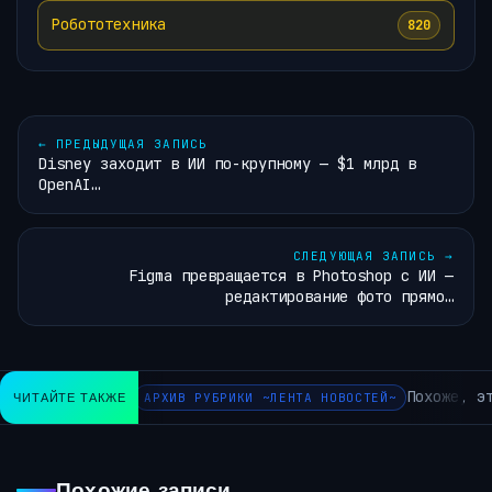
Робототехника
820
←
ПРЕДЫДУЩАЯ ЗАПИСЬ
Disney заходит в ИИ по-крупному — $1 млрд в
OpenAI…
СЛЕДУЮЩАЯ ЗАПИСЬ
→
Figma превращается в Photoshop с ИИ —
редактирование фото прямо…
Похоже, эт
ЧИТАЙТЕ ТАКЖЕ
АРХИВ РУБРИКИ ~ЛЕНТА НОВОСТЕЙ~
Похожие записи