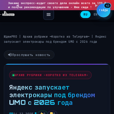
Закажи экспресс-аудит своего дела онлайн всего за 199 ₽
◀
▶
43
и получи рекомендации по улучшению - Жми сюда !
ГАЙДЫ
RU
EN
ИдеиPRO
|
Архив рубрики ~Коротко из Telegram~
|
Яндекс
запускает электрокары под брендом UMO с 2026 года
Прослушать новость
АРХИВ РУБРИКИ ~КОРОТКО ИЗ TELEGRAM~
Яндекс запускает
электрокары под брендом
UMO с 2026 года
14.12.2025