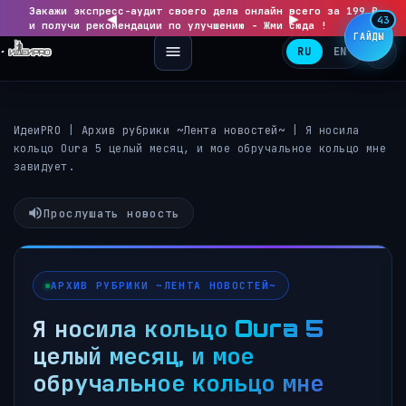
Закажи экспресс-аудит своего дела онлайн всего за 199 ₽
◀
▶
43
и получи рекомендации по улучшению - Жми сюда !
ГАЙДЫ
RU
EN
ИдеиPRO
|
Архив рубрики ~Лента новостей~
|
Я носила
кольцо Oura 5 целый месяц, и мое обручальное кольцо мне
завидует.
Прослушать новость
АРХИВ РУБРИКИ ~ЛЕНТА НОВОСТЕЙ~
Я носила кольцо Oura 5
целый месяц, и мое
обручальное кольцо мне