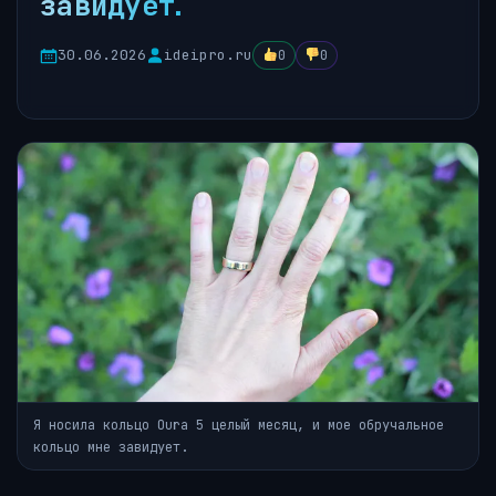
завидует.
30.06.2026
ideipro.ru
0
0
Я носила кольцо Oura 5 целый месяц, и мое обручальное
кольцо мне завидует.