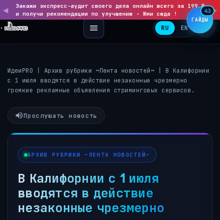
Закажи экспресс-аудит своего дела онлайн всего за 199 ₽
◀
▶
43
и получи рекомендации по улучшению - Жми сюда !
ГАЙДЫ
RU
EN
ИдеиPRO
|
Архив рубрики ~Лента новостей~
|
В Калифорнии
с 1 июля вводятся в действие незаконные чрезмерно
громкие рекламные объявления стриминговых сервисов.
Прослушать новость
АРХИВ РУБРИКИ ~ЛЕНТА НОВОСТЕЙ~
В Калифорнии с 1 июля
вводятся в действие
незаконные чрезмерно