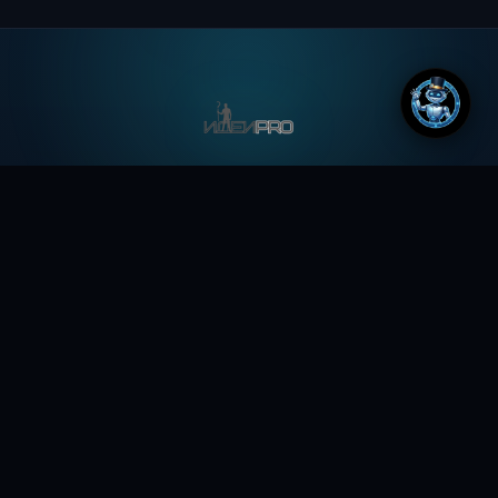
Всегда свежие новости, а так же идеи, мысли и
фантазии, формирующие будущее
ДОКУМЕНТЫ
Лента новостей
Новости из Телеграм
Полезное
Идеи копилка
Обо всем
Робототехника
Чаиников Сергей Валерьевич
645310096494
ИНН