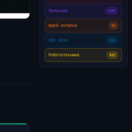
Полезное
1303
Идей копилка
52
Обо всём
504
о
Робототехника
822