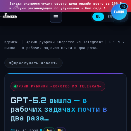
Закажи экспресс-аудит своего дела онлайн всего за 199 ₽
◀
▶
43
и получи рекомендации по улучшению - Жми сюда !
ГАЙДЫ
RU
EN
ИдеиPRO
|
Архив рубрики ~Коротко из Telegram~
|
GPT-5.2
вышла — в рабочих задачах почти в два раза…
Прослушать новость
АРХИВ РУБРИКИ ~КОРОТКО ИЗ TELEGRAM~
GPT-5.2 вышла — в
рабочих задачах почти в
два раза…
14.12.2025