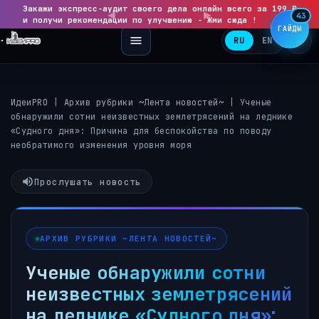
Закажи экспресс-аудит своего дела онлайн всего за 199 ₽
◀
▶
43
и получи рекомендации по улучшению - Жми сюда !
ГАЙДЫ
RU
EN
ИдеиPRO
|
Архив рубрики ~Лента новостей~
|
Ученые
обнаружили сотни неизвестных землетрясений на леднике
«Судного дня»: Причина для беспокойства по поводу
необратимого изменения уровня моря
Прослушать новость
АРХИВ РУБРИКИ ~ЛЕНТА НОВОСТЕЙ~
Ученые обнаружили сотни
неизвестных землетрясений
на леднике «Судного дня»: