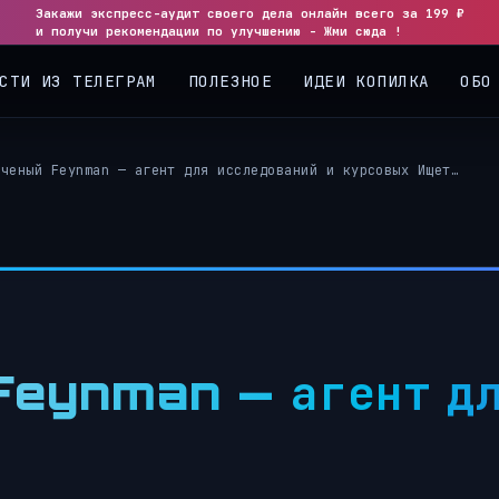
Закажи экспресс-аудит своего дела онлайн всего за 199 ₽
◀
▶
и получи рекомендации по улучшению - Жми сюда !
СТИ ИЗ ТЕЛЕГРАМ
ПОЛЕЗНОЕ
ИДЕИ КОПИЛКА
ОБО
ученый Feynman — агент для исследований и курсовых Ищет…
Feynman — агент дл