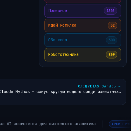
Полезное
1303
Идей копилка
52
Обо всём
500
Робототехника
809
СЛЕДУЮЩАЯ ЗАПИСЬ
→
Claude Mythos — самую крутую модель среди известных…
Число подтвержденных жертв лихорадки Эбола в Кон
ВОСТЕЙ~