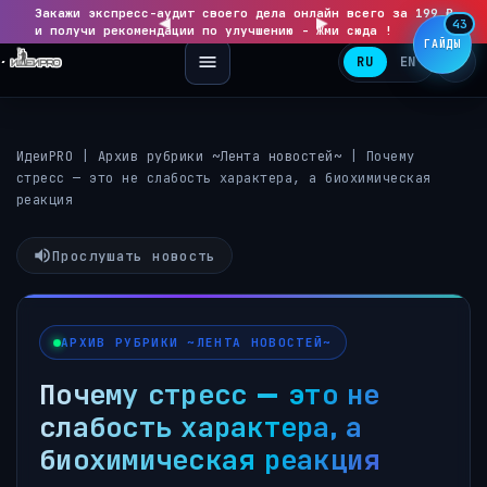
Закажи экспресс-аудит своего дела онлайн всего за 199 ₽
◀
▶
43
и получи рекомендации по улучшению - Жми сюда !
ГАЙДЫ
RU
EN
ИдеиPRO
|
Архив рубрики ~Лента новостей~
|
Почему
стресс — это не слабость характера, а биохимическая
реакция
Прослушать новость
АРХИВ РУБРИКИ ~ЛЕНТА НОВОСТЕЙ~
Почему стресс — это не
слабость характера, а
биохимическая реакция