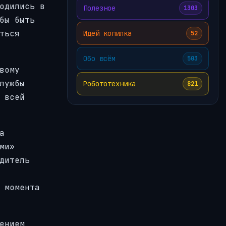
одились в
Полезное
1303
бы быть
ться
Идей копилка
52
Обо всём
503
вому
лужбы
Робототехника
821
 всей
а
ми»
дитель
 момента
ением