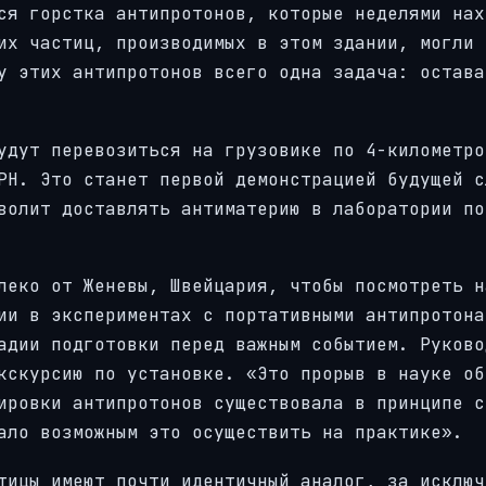
ся горстка антипротонов, которые неделями нах
их частиц, производимых в этом здании, могли 
у этих антипротонов всего одна задача: остава
удут перевозиться на грузовике по 4-километро
РН. Это станет первой демонстрацией будущей с
волит доставлять антиматерию в лаборатории по
леко от Женевы, Швейцария, чтобы посмотреть н
ии в экспериментах с портативными антипротона
адии подготовки перед важным событием. Руково
кскурсию по установке. «Это прорыв в науке об
ировки антипротонов существовала в принципе с
ало возможным это осуществить на практике».
тицы имеют почти идентичный аналог, за исключ