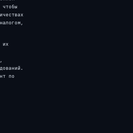
 чтобы
ичествах
налогом,
 их
,
дований.
нт по