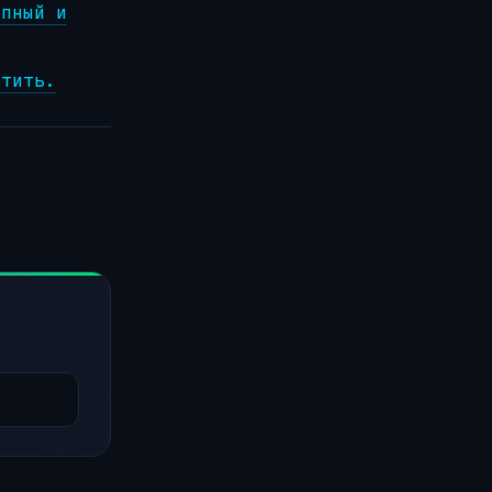
упный и
атить.