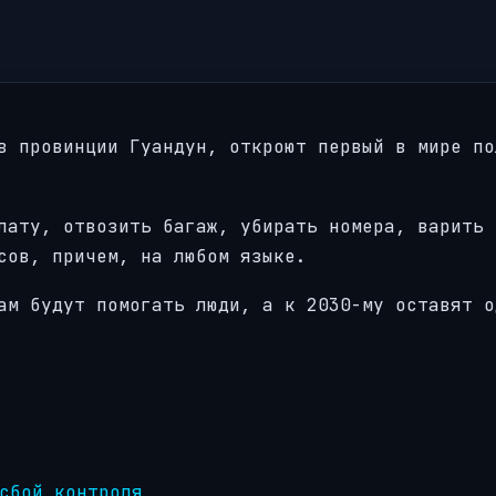
в провинции Гуандун, откроют первый в мире по
лату, отвозить багаж, убирать номера, варить 
сов, причем, на любом языке.
ам будут помогать люди, а к 2030-му оставят о
сбой контроля