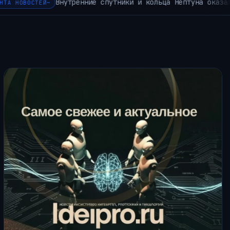
уна оказались фрагментами недр первичных спутников плане