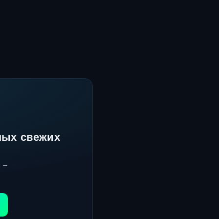
мых свежих
 —