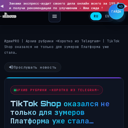
Закажи экспресс-аудит своего дела онлайн всего за 199 ₽
◀
▶
43
и получи рекомендации по улучшению - Жми сюда !
ГАЙДЫ
RU
EN
ИдеиPRO
|
Архив рубрики ~Коротко из Telegram~
|
TikTok
Shop оказался не только для зумеров Платформа уже
стала…
Прослушать новость
АРХИВ РУБРИКИ ~КОРОТКО ИЗ TELEGRAM~
TikTok Shop оказался не
только для зумеров
Платформа уже стала…