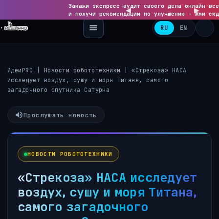
Закажи экспресс-аудит своего дела онлайн все
◀
и получи рекомендации по улучшению - Жми сюд
RU
EN
ИдеиPRO
|
Новости робототехники
|
«Стрекоза» НАСА
исследует воздух, сушу и моря Титана, самого
загадочного спутника Сатурна
Прослушать новость
НОВОСТИ РОБОТОТЕХНИКИ
«Стрекоза» НАСА исследует
воздух, сушу и моря Титана,
самого загадочного