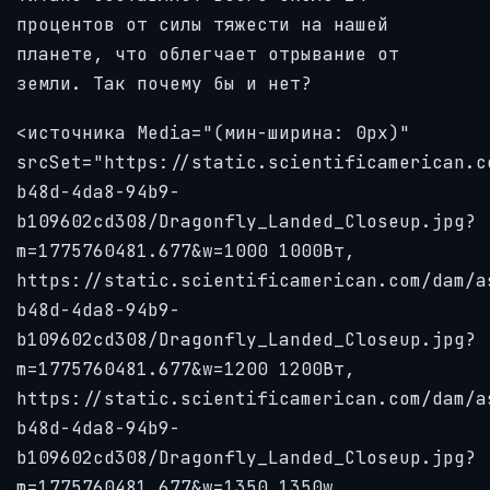
процентов от силы тяжести на нашей
планете, что облегчает отрывание от
земли. Так почему бы и нет?
<источника Media="(мин-ширина: 0px)"
srcSet="https://static.scientificamerican.c
b48d-4da8-94b9-
b109602cd308/Dragonfly_Landed_Closeup.jpg?
m=1775760481.677&w=1000 1000Вт,
https://static.scientificamerican.com/dam/a
b48d-4da8-94b9-
b109602cd308/Dragonfly_Landed_Closeup.jpg?
m=1775760481.677&w=1200 1200Вт,
https://static.scientificamerican.com/dam/a
b48d-4da8-94b9-
b109602cd308/Dragonfly_Landed_Closeup.jpg?
m=1775760481.677&w=1350 1350w,