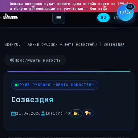
Закажи экспресс-аудит своего дела онлайн всего за 199 ₽
◀
▶
43
и получи рекомендации по улучшению - Жми сюда !
ГАЙДЫ
RU
EN
ИдеиPRO
|
Архив рубрики ~Лента новостей~
|
Созвездия
Прослушать новость
АРХИВ РУБРИКИ ~ЛЕНТА НОВОСТЕЙ~
Созвездия
11.04.2026
ideipro.ru
0
0