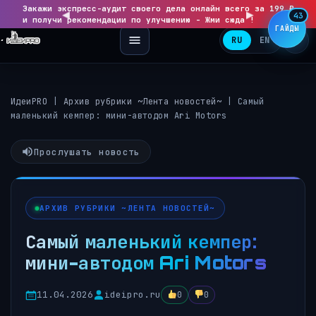
Закажи экспресс-аудит своего дела онлайн всего за 199 ₽
◀
▶
43
и получи рекомендации по улучшению - Жми сюда !
ГАЙДЫ
RU
EN
ИдеиPRO
|
Архив рубрики ~Лента новостей~
|
Самый
маленький кемпер: мини-автодом Ari Motors
Прослушать новость
АРХИВ РУБРИКИ ~ЛЕНТА НОВОСТЕЙ~
Самый маленький кемпер:
мини-автодом Ari Motors
11.04.2026
ideipro.ru
0
0