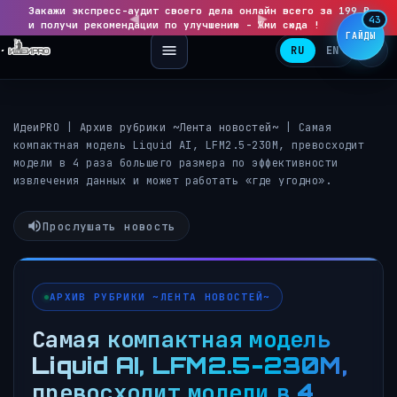
Закажи экспресс-аудит своего дела онлайн всего за 199 ₽
◀
▶
43
и получи рекомендации по улучшению - Жми сюда !
ГАЙДЫ
RU
EN
ИдеиPRO
|
Архив рубрики ~Лента новостей~
|
Самая
компактная модель Liquid AI, LFM2.5-230M, превосходит
модели в 4 раза большего размера по эффективности
извлечения данных и может работать «где угодно».
Прослушать новость
АРХИВ РУБРИКИ ~ЛЕНТА НОВОСТЕЙ~
Самая компактная модель
Liquid AI, LFM2.5-230M,
превосходит модели в 4