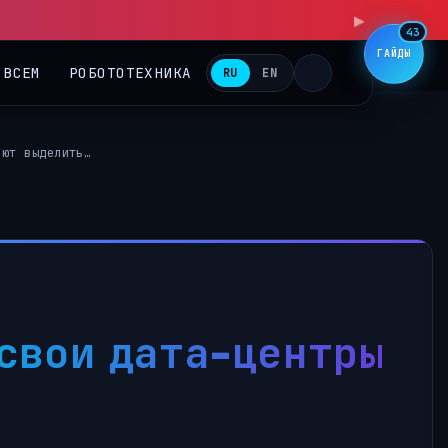
43
ГАЙДЫ
 ВСЕМ
РОБОТОТЕХНИКА
RU
EN
ают выделить…
свои дата-центры