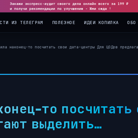
Закажи экспресс-аудит своего дела онлайн всего за 199 ₽
◀
▶
и получи рекомендации по улучшению - Жми сюда !
СТИ ИЗ ТЕЛЕГРАМ
ПОЛЕЗНОЕ
ИДЕИ КОПИЛКА
ОБО
шила наконец-то посчитать свои дата-центры Для ЦОДов предлаг
конец-то посчитать 
гают выделить…