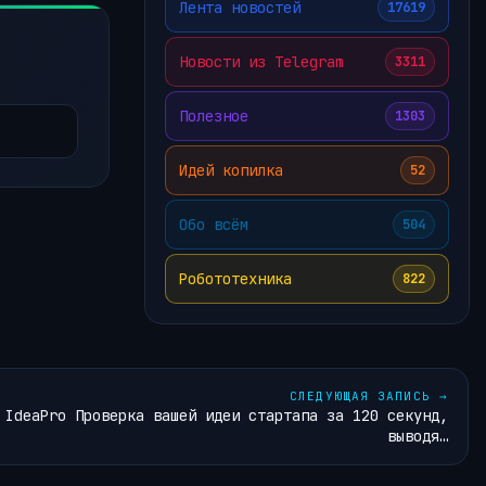
Лента новостей
17619
Новости из Telegram
3311
Полезное
1303
Идей копилка
52
Обо всём
504
Робототехника
822
СЛЕДУЮЩАЯ ЗАПИСЬ
→
IdeaPro Проверка вашей идеи стартапа за 120 секунд,
выводя…