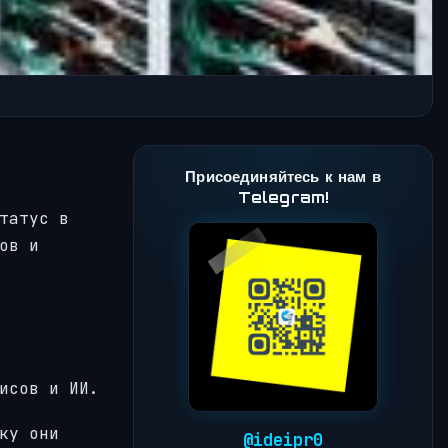
Присоединяйтесь к нам в
Telegram!
татус в
ов и
исов и ИИ.
ку они
@ideipr0