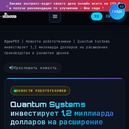
Закажи экспресс-аудит своего дела онлайн всего за 199 ₽
◀
▶
43
и получи рекомендации по улучшению - Жми сюда !
ГАЙДЫ
RU
EN
ИдеиPRO
|
Новости робототехники
|
Quantum Systems
инвестирует 1,2 миллиарда долларов на расширение
производства и развития дронов
Прослушать новость
НОВОСТИ РОБОТОТЕХНИКИ
Quantum Systems
инвестирует 1,2 миллиарда
долларов на расширение