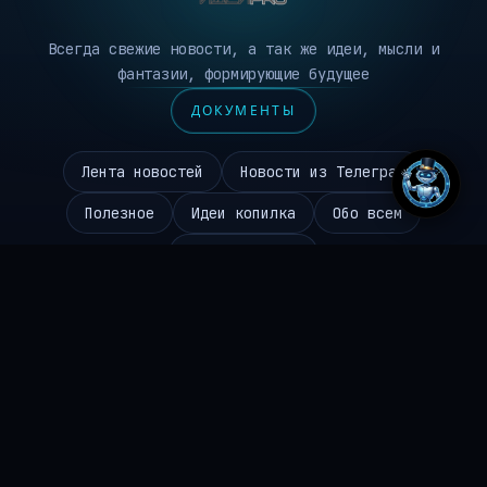
Всегда свежие новости, а так же идеи, мысли и
фантазии, формирующие будущее
ДОКУМЕНТЫ
Лента новостей
Новости из Телеграм
Полезное
Идеи копилка
Обо всем
Робототехника
Чаиников Сергей Валерьевич
645310096494
ИНН
ideipro@mail.ru
EMAIL
+7 986 984 9672
ТЕЛЕФОН