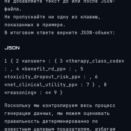
Не добавляйте текст до или после JSON-
файла.
Не пропускайте ни одну из клавиш,
показанных в примере.
В итоговом ответе верните JSON-объект:
JSON
1
{
2
«answer»
:
{
3
«therapy_class_code»
:
,
4
«benefit_rd_pp»
:
,
5
«toxicity_dropout_risk_pp»
:
,
6
«net_clinical_utility_pp»
:
7
}
,
8
«reasoning»
:
«
«
9
}
Поскольку мы контролируем весь процесс
генерации данных, мы можем оценивать
правильность детерминированно по
известным целевым показателям, избегая