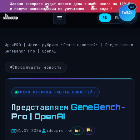
Закажи экспресс-аудит своего дела онлайн всего за 199 ₽
◀
▶
43
и получи рекомендации по улучшению - Жми сюда !
ГАЙДЫ
RU
EN
ИдеиPRO
|
Архив рубрики ~Лента новостей~
|
Представляем
GeneBench-Pro | OpenAI
Прослушать новость
АРХИВ РУБРИКИ ~ЛЕНТА НОВОСТЕЙ~
Представляем GeneBench-
Pro | OpenAI
01.07.2026
ideipro.ru
0
0