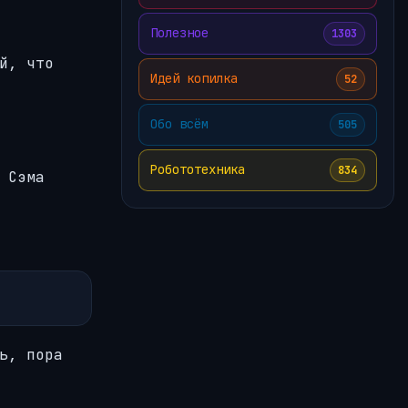
Полезное
1303
й, что
Идей копилка
52
Обо всём
505
Робототехника
834
 Сэма
ь, пора