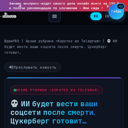
Закажи экспресс-аудит своего дела онлайн всего за 199 ₽
◀
▶
43
и получи рекомендации по улучшению - Жми сюда !
ГАЙДЫ
RU
EN
ИдеиPRO
|
Архив рубрики ~Коротко из Telegram~
|
ИИ
будет вести ваши соцсети после смерти. Цукерберг
готовит…
Прослушать новость
АРХИВ РУБРИКИ ~КОРОТКО ИЗ TELEGRAM~
ИИ будет вести ваши
соцсети после смерти.
Цукерберг готовит…