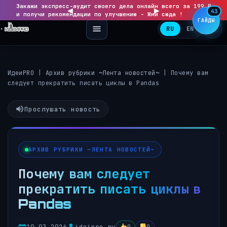
Закажи экспресс-аудит своего дела онлайн всего за 199 ₽
◀
▶
43
и получи рекомендации по улучшению - Жми сюда !
ГАЙДЫ
RU
EN
ИдеиPRO
|
Архив рубрики ~Лента новостей~
|
Почему вам
следует прекратить писать циклы в Pandas
Прослушать новость
АРХИВ РУБРИКИ ~ЛЕНТА НОВОСТЕЙ~
Почему вам следует
прекратить писать циклы в
Pandas
10.03.2026
ideipro.ru