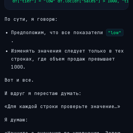
df["tier"] = "low" df.loc[df["sales"] > 1000, "tie
По сути, я говорю:
Предположим, что все показатели
"low"
.
Изменять значения следует только в тех
строках, где объем продаж превышает
1000.
Вот и все.
И вдруг я перестаю думать:
«Для каждой строки проверьте значение…»
Я думаю: