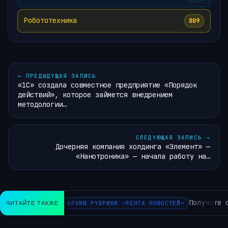
Робототехника
809
←
ПРЕДЫДУЩАЯ ЗАПИСЬ
«1С» создала совместное предприятие «Порядок
действий», которое займется внедрением
методологии…
СЛЕДУЮЩАЯ ЗАПИСЬ
→
Дочерняя компания холдинга «Элемент» —
«Нанотроника» — начала работу на…
Получите с
ЧИТАЙТЕ ТАКЖЕ
АРХИВ РУБРИКИ ~ЛЕНТА НОВОСТЕЙ~