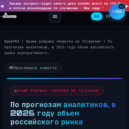
Закажи экспресс-аудит своего дела онлайн всего за 199 ₽
◀
▶
43
и получи рекомендации по улучшению - Жми сюда !
ГАЙДЫ
RU
EN
ИдеиPRO
|
Архив рубрики ~Коротко из Telegram~
|
По
прогнозам аналитиков, в 2026 году объем российского
рынка корпоративного…
Прослушать новость
АРХИВ РУБРИКИ ~КОРОТКО ИЗ TELEGRAM~
По прогнозам аналитиков, в
2026 году объем
российского рынка