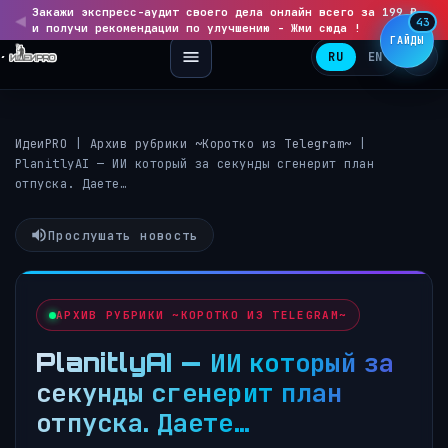
Закажи экспресс-аудит своего дела онлайн всего за 199 ₽
◀
▶
43
и получи рекомендации по улучшению - Жми сюда !
ГАЙДЫ
RU
EN
ИдеиPRO
|
Архив рубрики ~Коротко из Telegram~
|
PlanitlyAI — ИИ который за секунды сгенерит план
отпуска. Даете…
Прослушать новость
АРХИВ РУБРИКИ ~КОРОТКО ИЗ TELEGRAM~
PlanitlyAI — ИИ который за
секунды сгенерит план
отпуска. Даете…