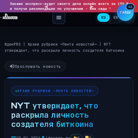
Закажи экспресс-аудит своего дела онлайн всего за 199 ₽
◀
▶
43
и получи рекомендации по улучшению - Жми сюда !
ГАЙДЫ
RU
EN
ИдеиPRO
|
Архив рубрики ~Лента новостей~
|
NYT
утверждает, что раскрыла личность создателя биткоина
Прослушать новость
АРХИВ РУБРИКИ ~ЛЕНТА НОВОСТЕЙ~
NYT утверждает, что
раскрыла личность
создателя биткоина
10.04.2026
ideipro.ru