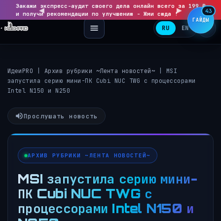
Закажи экспресс-аудит своего дела онлайн всего за 199 ₽
◀
▶
43
и получи рекомендации по улучшению - Жми сюда !
ГАЙДЫ
RU
EN
ИдеиPRO
|
Архив рубрики ~Лента новостей~
|
MSI
запустила серию мини-ПК Cubi NUC TWG с процессорами
Intel N150 и N250
Прослушать новость
АРХИВ РУБРИКИ ~ЛЕНТА НОВОСТЕЙ~
MSI запустила серию мини-
ПК Cubi NUC TWG с
процессорами Intel N150 и