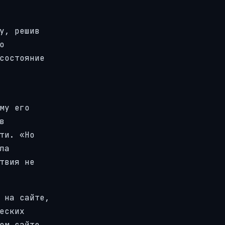
у, решив
о
состояние
му его
в
ти. «Но
ла
твия не
 на сайте,
еских
ом сайте,