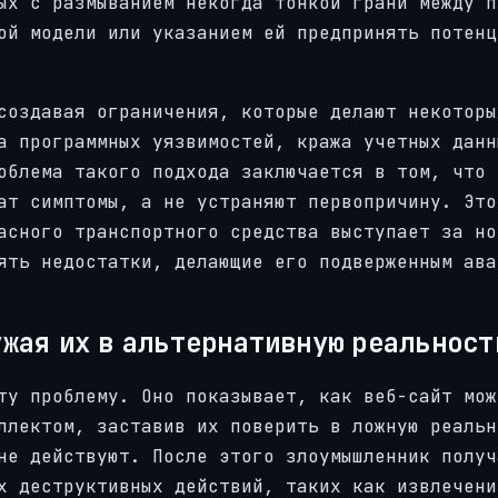
ых с размыванием некогда тонкой грани между п
ой модели или указанием ей предпринять потенц
создавая ограничения, которые делают некоторы
а программных уязвимостей, кража учетных данн
облема такого подхода заключается в том, что
ат симптомы, а не устраняют первопричину. Это
асного транспортного средства выступает за но
ять недостатки, делающие его подверженным ава
жая их в альтернативную реальност
ту проблему. Оно показывает, как веб-сайт мож
ллектом, заставив их поверить в ложную реальн
не действуют. После этого злоумышленник получ
х деструктивных действий, таких как извлечени