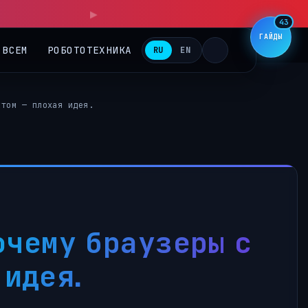
▶
43
ГАЙДЫ
 ВСЕМ
РОБОТОТЕХНИКА
RU
EN
ктом — плохая идея.
очему браузеры с
идея.