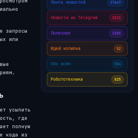
росмотром
Лента новостей
17647
иально
Новости из Telegram
3321
е запросы
Полезное
1303
ых или
Идей копилка
52
вые
Обо всём
504
риям.
Робототехника
825
ь
ет усыпить
ость, где
ает полную
е кода из