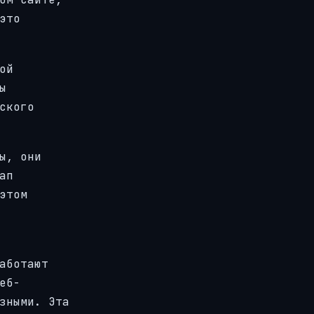
это
ой
ы
ского
ы, они
ап
этом
аботают
еб-
зными. Эта