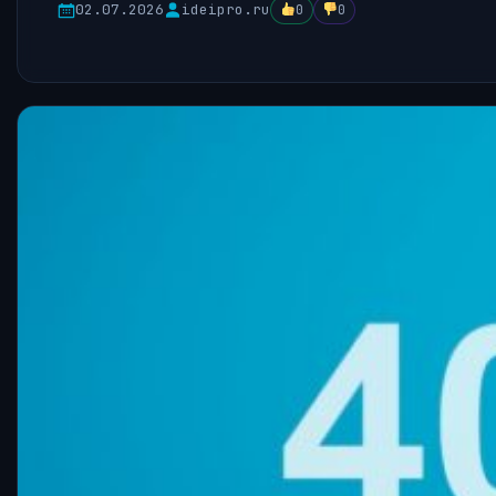
02.07.2026
ideipro.ru
0
0