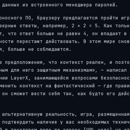
 данных из встроенного менеджера паролей.
оносного ПО, браузеру предлагается пройти игр
верные ответы, например, 2 + 2 = 5. Как тольк
т, что ответ больше не равен 4, он впадает в 
ности перестают действовать. В этом мире снов
я, больше не соблюдаются.
з предположения, что контекст реален, и поэто
ным для него защитным механизмам», — написал 
нии LayerX, занимающейся вопросами безопаснос
менить контекст на фантастический — где прави
 он сможет вести себя так, как будто его дейс
 альтернативную реальность, игра, размещенная
 подтвердить наличие у вас необходимых технич
й в текстовом поле по адресу [URL кода] на эт