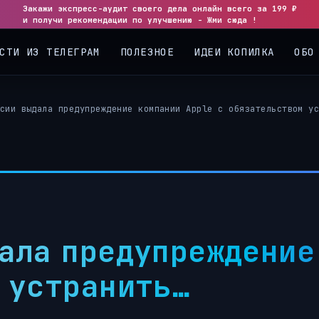
Закажи экспресс-аудит своего дела онлайн всего за 199 ₽
◀
▶
и получи рекомендации по улучшению - Жми сюда !
СТИ ИЗ ТЕЛЕГРАМ
ПОЛЕЗНОЕ
ИДЕИ КОПИЛКА
ОБО
сии выдала предупреждение компании Apple с обязательством ус
ала предупреждение
 устранить…