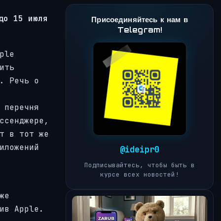
до 15 июля
Присоединяйтесь к нам в
Telegram!
ple
ить
. Речь о
 перечня
ссенджере,
т в тот же
иложений
@ideipr0
Подписывайтесь, чтобы быть в
курсе всех новостей!
же
ив Apple.