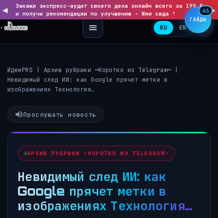
Закажи экспресс-аудит своего дела онлайн всего за 199 ₽
◀
▶
43
и получи рекомендации по улучшению - Жми сюда !
ГАЙДЫ
RU
EN
ИдеиPRO
|
Архив рубрики ~Коротко из Telegram~
|
Невидимый след ИИ: как Google прячет метки в
изображениях Технология…
Прослушать новость
АРХИВ РУБРИКИ ~КОРОТКО ИЗ TELEGRAM~
Невидимый след ИИ: как
Google прячет метки в
изображениях Технология…