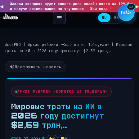
Закажи экспресс-аудит своего дела онлайн всего за 199 ₽
◀
▶
43
и получи рекомендации по улучшению - Жми сюда !
ГАЙДЫ
RU
EN
ИдеиPRO
|
Архив рубрики ~Коротко из Telegram~
|
Мировые
траты на ИИ в 2026 году достигнут $2,59 трлн,…
Прослушать новость
АРХИВ РУБРИКИ ~КОРОТКО ИЗ TELEGRAM~
Мировые траты на ИИ в
2026 году достигнут
$2,59 трлн,…
03.07.2026