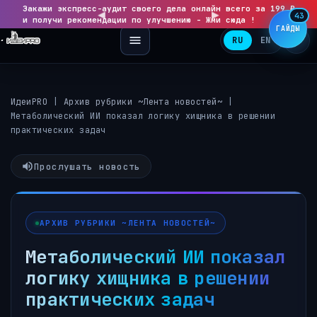
Закажи экспресс-аудит своего дела онлайн всего за 199 ₽
◀
▶
43
и получи рекомендации по улучшению - Жми сюда !
ГАЙДЫ
RU
EN
ИдеиPRO
|
Архив рубрики ~Лента новостей~
|
Метаболический ИИ показал логику хищника в решении
практических задач
Прослушать новость
АРХИВ РУБРИКИ ~ЛЕНТА НОВОСТЕЙ~
Метаболический ИИ показал
логику хищника в решении
практических задач