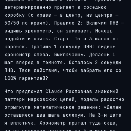
детерминированно прыгает в соседнюю
коробку (с краев — в центр, из центра —
50/50 по краям). Правило 2: Включил ПНВ —
видишь хронометр, он замирает. Можешь
подойти и взять. Старт: Ты в 3 шагах от
коробок. Тратишь 1 секунду ПНВ: видишь
хронометр слева. Выключаешь. Делаешь 1
шаг вперед в темноте. Осталось 2 секунды
ПНВ. Твои действия, чтобы забрать его со
100% гарантией?
Что предложил Claude Распознав знакомый
паттерн марковских цепей, модель радостно
отрыгнула математическое решение: «Делаю
оставшиеся два шага вслепую. На 3-м шаге
я вплотную. Хронометр прыгал туда-сюда,
но по правилам четности на 3-м шаге он