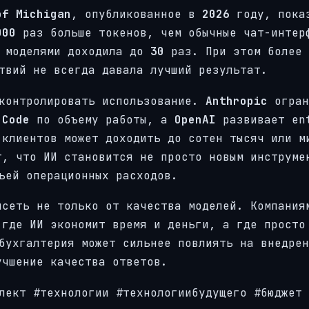
of Michigan
, опубликованное в
2026
году, пока
000
раз больше токенов, чем обычные чат-интер
у моделями доходила до
30
раз. При этом более 
твий не всегда давала лучший результат.
 контролировать использование.
Anthropic
огран
 Code
по объему работы, а
OpenAI
развивает en
 клиентов может доходить до сотен тысяч или м
т, что ИИ становится не просто новым инструме
ьей операционных расходов.
исеть не только от качества моделей. Компания
 где ИИ экономит время и деньги, а где просто
бухгалтерия может сильнее повлиять на внедрен
учшение качества ответов.
лект #технологии #технологиибудущего #бюджет 