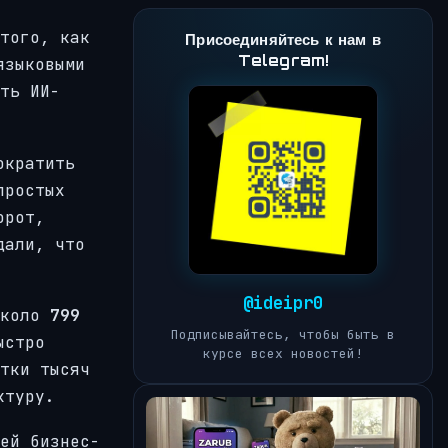
того, как
Присоединяйтесь к нам в
Telegram!
языковыми
ть ИИ-
ократить
простых
орот,
дали, что
@ideipr0
около
799
Подписывайтесь, чтобы быть в
ыстро
курсе всех новостей!
тки тысяч
ктуру.
ей бизнес-