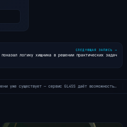
СЛЕДУЮЩАЯ ЗАПИСЬ
→
 показал логику хищника в решении практических задач
Мы принесли вам трюк
АРХИВ РУБРИКИ ~КОРОТКО ИЗ TELEGRAM~