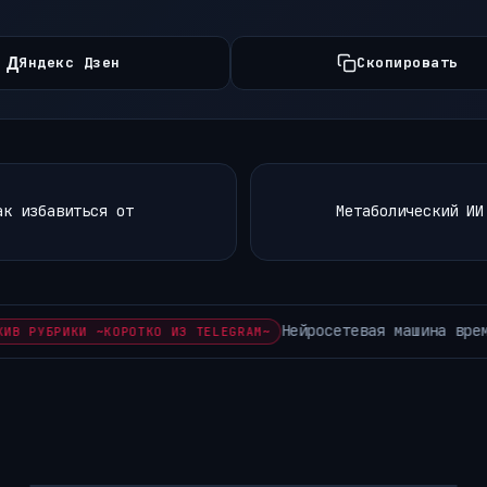
Д
Яндекс Дзен
Скопировать
ак избавиться от
Метаболический ИИ
ени уже существует — сервис GL4SS даёт возможность…