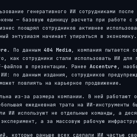
ьзование генеративного ИИ сотрудниками после 
окены — базовую единицу расчета при работе с 
изнес поощрял сотрудников активнее использова
ный энтузиазм начинает упираться в экономику.
ure
. По данным
404 Media
, компания пытается с
го, как сотрудники стали использовать ИИ для 
F-файлов в презентации. Ранее
Accenture
, наоб
 ИИ: по данным издания, сотрудников предупреж
может повлиять на карьерное продвижение.
ельна из-за размера компании. В ней работают 
большая ежедневная трата на ИИ-инструменты б
ли ИИ используют не отдельные команды, а деся
 эксперимент, а за массовую рабочую инфрастру
ий, которые раньше всех сделали ИИ частью сво