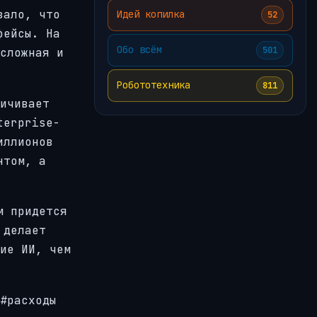
зало, что
Идей копилка
52
фейсы. На
Обо всём
501
сложная и
Робототехника
811
ичивает
terprise-
иллионов
нтом, а
м придется
 делает
ие ИИ, чем
#расходы