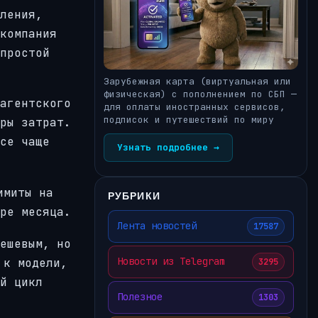
ления,
компания
простой
Зарубежная карта (виртуальная или
физическая) с пополнением по СБП —
агентского
для оплаты иностранных сервисов,
подписок и путешествий по миру
ры затрат.
се чаще
Узнать подробнее →
имиты на
РУБРИКИ
ре месяца.
Лента новостей
17587
ешевым, но
Новости из Telegram
 к модели,
3295
й цикл
Полезное
1303