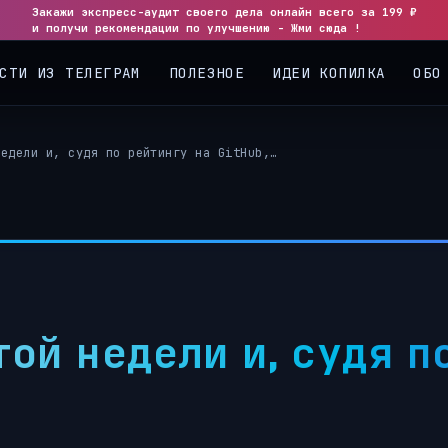
Закажи экспресс-аудит своего дела онлайн всего за 199 ₽
◀
▶
и получи рекомендации по улучшению - Жми сюда !
СТИ ИЗ ТЕЛЕГРАМ
ПОЛЕЗНОЕ
ИДЕИ КОПИЛКА
ОБО
недели и, судя по рейтингу на GitHub,…
ой недели и, судя п