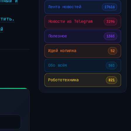
упный и
Лента новостей
17616
атить.
Новости из Telegram
3296
ой
Полезное
1303
Идей копилка
52
Обо всём
503
Робототехника
821