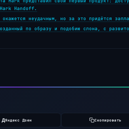
та Hark представил свой первый продукт: дост
Hark Handoff.
 окажется неудачным, но за это придётся запл
озданный по образу и подобию слона, с развит
Д
Яндекс Дзен
Скопировать