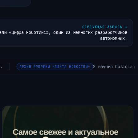
СЛЕДУЮЩАЯ ЗАПИСЬ
→
зли «Цифра Роботикс», один из немногих разработчиков
автономных…
кать по смыслу. Как устроен локальный семантический инде