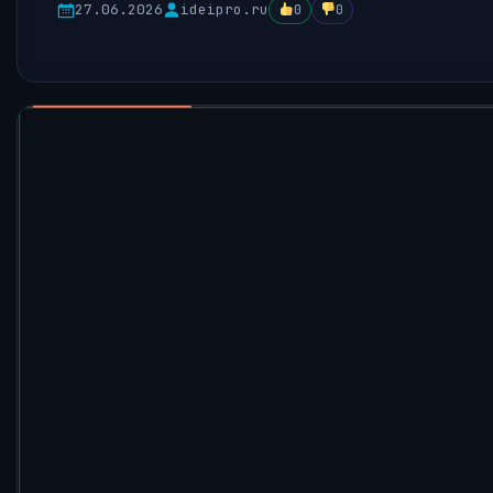
27.06.2026
ideipro.ru
0
0