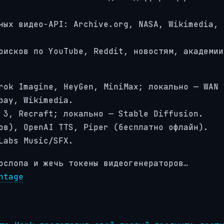
ных видео-API: Archive.org, NASA, Wikimedia, 
оисков по YouTube, Reddit, новостям, академии
rok Imagine, HeyGen, MiniMax; локально — WAN 
bay, Wikimedia.
 3, Recraft; локально — Stable Diffusion.
ов), OpenAI TTS, Piper (бесплатно офлайн).
Labs Music/SFX.
ослопа и жечь токены видеогенераторов…
ntage