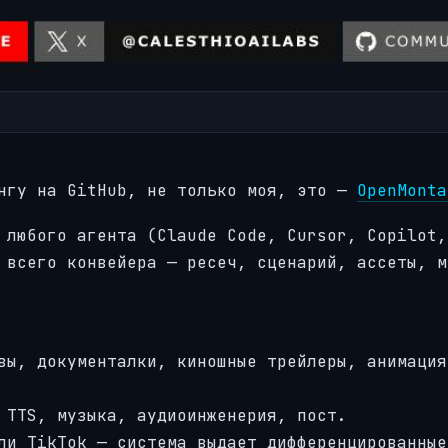
ингу на GitHub, не только моя, это —
OpenMonta
 любого агента (Claude Code, Cursor, Copilot,
 всего конвейера — ресеч, сценарий, ассеты, м
вы, документалки, киношные трейлеры, анимация
 TTS, музыка, аудиоинженерия, пост.
ли TikTok — система выдает дифференцированные