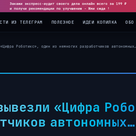
Закажи экспресс-аудит своего дела онлайн всего за 199 ₽
и получи рекомендации по улучшению - Жми сюда !
СТИ ИЗ ТЕЛЕГРАМ
ПОЛЕЗНОЕ
ИДЕИ КОПИЛКА
ОБО
 «Цифра Роботикс», один из немногих разработчиков автономных
вывезли «Цифра Робо
тчиков автономных…