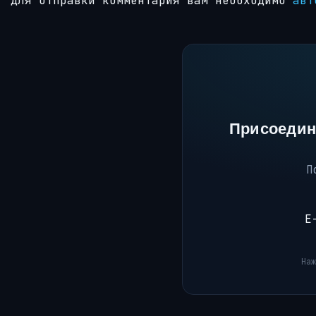
Для отправки комментария вам необходимо
авт
Присоедин
П
E
Наж