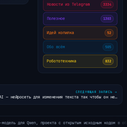
Новости из Telegram
3334
Полезное
1303
Идей копилка
52
Обо всём
505
Робототехника
832
СЛЕДУЮЩАЯ ЗАПИСЬ
→
AI — нейросеть для изменения текста так чтобы он не…
ом в области искусственного интеллекта.
АРХИВ РУБРИ