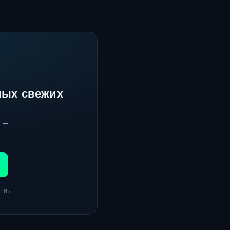
мых свежих
 —
ти.