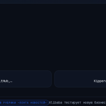
itHub,…
Kipper
 бизнес-модель для Qwen, проекта с открытым исходным код