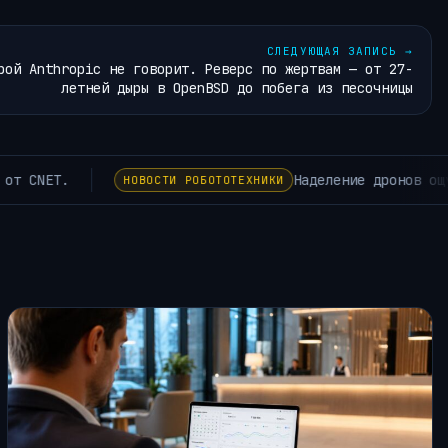
СЛЕДУЮЩАЯ ЗАПИСЬ
→
рой Anthropic не говорит. Реверс по жертвам — от 27-
летней дыры в OpenBSD до побега из песочницы
м «боли» может помочь им предсказывать нестабильность до