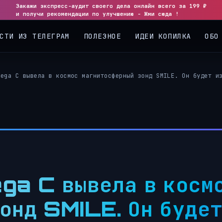
Закажи экспресс-аудит своего дела онлайн всего за 199 ₽
и получи рекомендации по улучшению - Жми сюда !
СТИ ИЗ ТЕЛЕГРАМ
ПОЛЕЗНОЕ
ИДЕИ КОПИЛКА
ОБО
Vega C вывела в космос магнитосферный зонд SMILE. Он будет и
ga C вывела в косм
онд SMILE. Он будет