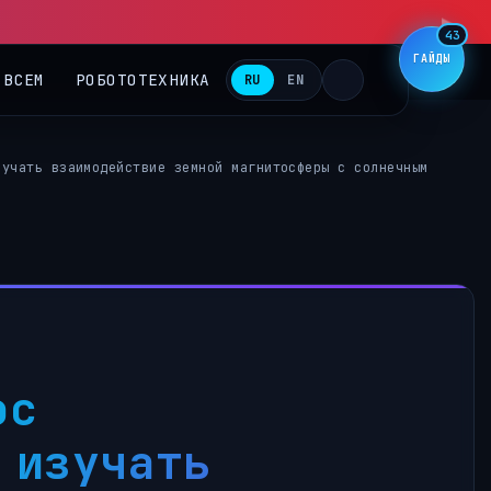
▶
43
ГАЙДЫ
 ВСЕМ
РОБОТОТЕХНИКА
RU
EN
зучать взаимодействие земной магнитосферы с солнечным
ос
 изучать