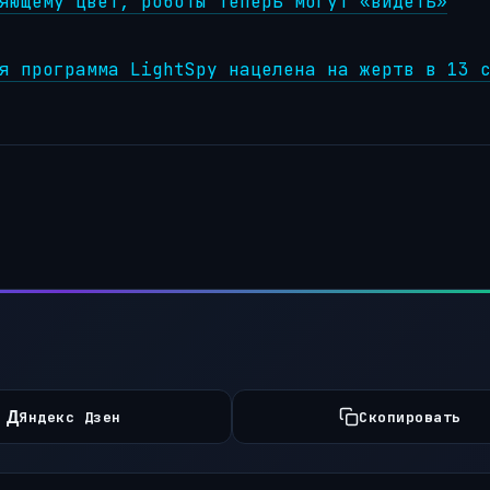
яющему цвет, роботы теперь могут «видеть»
я программа LightSpy нацелена на жертв в 13 
Д
Яндекс Дзен
Скопировать