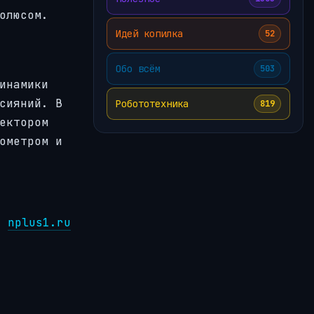
олюсом.
Идей копилка
52
Обо всём
503
инамики
сияний. В
Робототехника
819
ектором
ометром и
:
nplus1.ru