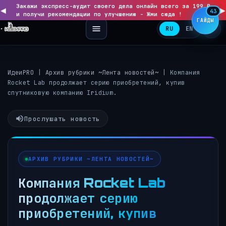
Закажи экспресс-аудит своего дела онлайн всего за 199 ₽
◀
▶
43
и получи рекомендации по улучшению - Жми сюда !
ГАЙДЫ
RU
EN
ИдеиPRO
|
Архив рубрики ~Лента новостей~
|
Компания
Rocket Lab продолжает серию приобретений, купив
спутниковую компанию Iridium.
Прослушать новость
АРХИВ РУБРИКИ ~ЛЕНТА НОВОСТЕЙ~
Компания Rocket Lab
продолжает серию
приобретений, купив