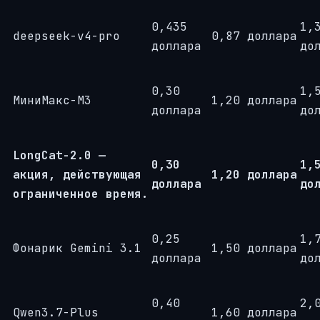
0,435
1,
deepseek-v4-pro
0,87 доллара
доллара
до
0,30
1,
МиниМакс-М3
1,20 доллара
доллара
до
LongCat-2.0 —
0,30
1,
акция, действующая
1,20 доллара
доллара
до
ограниченное время.
0,25
1,
Фонарик Gemini 3.1
1,50 доллара
доллара
до
0,40
2,
Qwen3.7-Plus
1,60 доллара