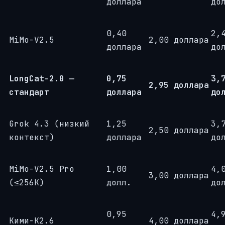
доллара
до
0,40
2,
MiMo-V2.5
2,00 доллара
доллара
до
LongCat-2.0 —
0,75
3,
2,95 доллара
стандарт
доллара
до
Grok 4.3 (низкий
1,25
3,
2,50 доллара
контекст)
доллара
до
MiMo-V2.5 Pro
1,00
4,
3,00 доллара
(≤256K)
долл.
до
0,95
4,
Кими-К2.6
4,00 доллара