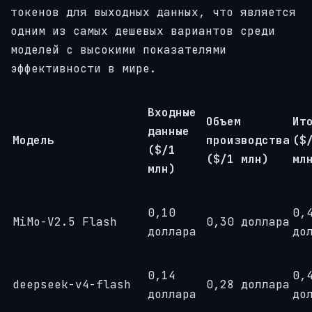
токенов для выходных данных, что является
одним из самых дешевых вариантов среди
моделей с высокими показателями
эффективности в мире.
Входные
Объем
Ит
данные
Модель
производства
($
($/1
($/1 млн)
мл
млн)
0,10
0,
MiMo-V2.5 Flash
0,30 доллара
доллара
до
0,14
0,
deepseek-v4-flash
0,28 доллара
доллара
до