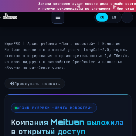
Закажи экспресс-аудит своего дела онлайн всего
◀
и получи рекомендации по улучшению - Жми сюда 
RU
EN
ИдеиPRO
|
Архив рубрики ~Лента новостей~
|
Компания
Meituan выложила в открытый доступ LongCat-2.0, модель
агентного кодирования с производительностью 1,6 Тбит/с,
которая лидирует в разработке OpenRouter и полностью
обучена на китайских чипах.
Прослушать новость
АРХИВ РУБРИКИ ~ЛЕНТА НОВОСТЕЙ~
Компания Meituan выложила
в открытый доступ