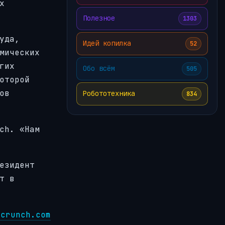
х
Полезное
1303
уда,
Идей копилка
52
мических
гих
Обо всём
505
оторой
ов
Робототехника
834
ch. «Нам
езидент
т в
hcrunch.com