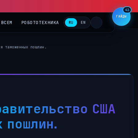
▶
43
ГАЙДЫ
 ВСЕМ
РОБОТОТЕХНИКА
RU
EN
ия таможенных пошлин.
равительство США
 пошлин.