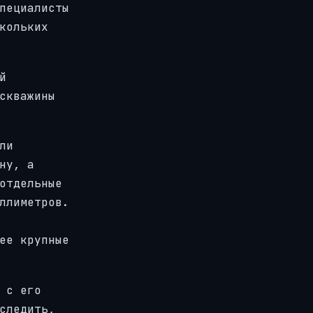
пециалисты
кольких
й
скважины
ли
ну, а
отдельные
ллиметров.
ее крупные
 с его
следить,