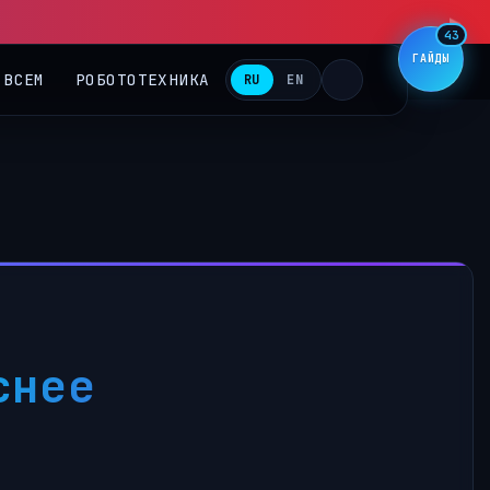
▶
43
ГАЙДЫ
 ВСЕМ
РОБОТОТЕХНИКА
RU
EN
снее