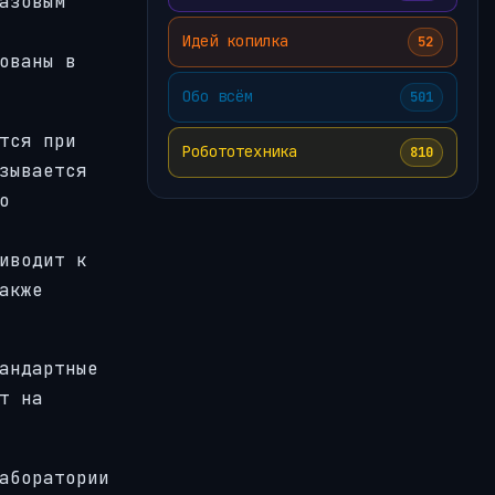
азовым
Идей копилка
52
ованы в
Обо всём
501
тся при
Робототехника
810
зывается
о
иводит к
акже
андартные
т на
аборатории