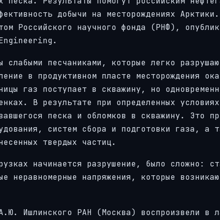
х песка. Результаты помогут российским нефтег
фективность добычи на месторождениях Арктики.
том Российского научного фонда (РНФ), опублик
Engineering.
ы слабыми песчаниками, которые легко разрушаю
ление в продуктивном пласте месторождения ока
ницы газ поступает в скважину, но одновременн
енках. В результате при определенных условиях
вавшегося песка и обломков в скважину. Это пр
удования, систем сбора и подготовки газа, а т
несенных твердых частиц.
рузках начинается разрушение, было сложно: ст
ые неравномерные напряжения, которые возникаю
А.Ю. Ишлинского РАН (Москва) воспроизвели в л