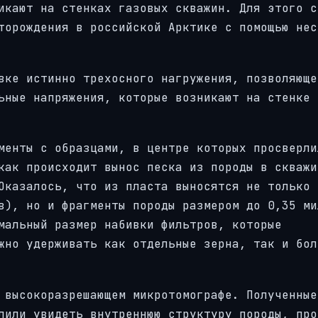
икают на стенках газовых скважин. Для этого с
торождения в российской Арктике с помощью нес
вке истинно трехосного нагружения, позволяюще
ьные напряжения, которые возникают на стенке 
менты с образцами, в центре которых просверли
как происходит вынос песка из породы в скважи
Оказалось, что из пласта выносятся не только 
в), но и фрагменты породы размером до 0,35 ми
мальный размер набивки фильтров, которые
жно удерживать как отдельные зерна, так и бол
 высокоразрешающем микротомографе. Полученные
лили увидеть внутреннюю структуру породы, про