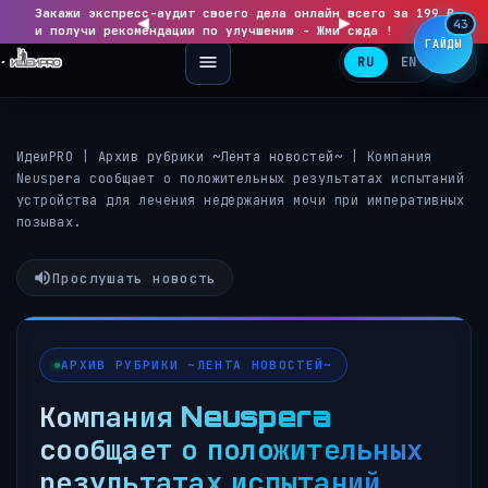
Закажи экспресс-аудит своего дела онлайн всего за 199 ₽
◀
▶
43
и получи рекомендации по улучшению - Жми сюда !
ГАЙДЫ
RU
EN
ИдеиPRO
|
Архив рубрики ~Лента новостей~
|
Компания
Neuspera сообщает о положительных результатах испытаний
устройства для лечения недержания мочи при императивных
позывах.
Прослушать новость
АРХИВ РУБРИКИ ~ЛЕНТА НОВОСТЕЙ~
Компания Neuspera
сообщает о положительных
результатах испытаний