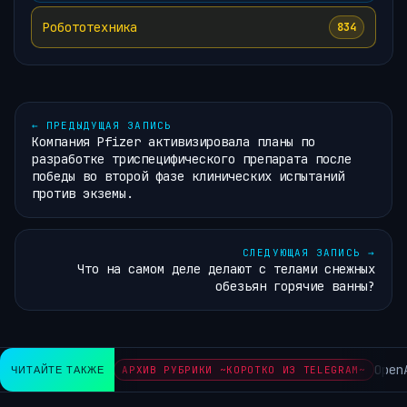
Робототехника
834
←
ПРЕДЫДУЩАЯ ЗАПИСЬ
Компания Pfizer активизировала планы по
разработке триспецифического препарата после
победы во второй фазе клинических испытаний
против экземы.
СЛЕДУЮЩАЯ ЗАПИСЬ
→
Что на самом деле делают с телами снежных
обезьян горячие ванны?
OpenAI 
ЧИТАЙТЕ ТАКЖЕ
АРХИВ РУБРИКИ ~КОРОТКО ИЗ TELEGRAM~