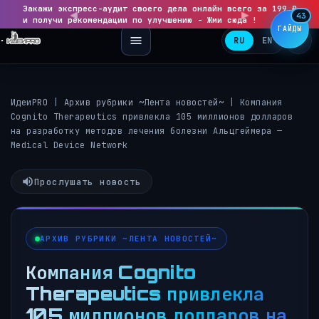
Закажи экспресс-аудит своего дела онлайн всего за 199 ₽
◀
▶
43
и получи рекомендации по улучшению - Жми сюда !
ГАЙДЫ
RU
EN
ИдеиPRO
|
Архив рубрики ~Лента новостей~
|
Компания
Cognito Therapeutics привлекла 105 миллионов долларов
на разработку методов лечения болезни Альцгеймера —
Medical Device Network
Прослушать новость
АРХИВ РУБРИКИ ~ЛЕНТА НОВОСТЕЙ~
Компания Cognito
Therapeutics привлекла
105 миллионов долларов на