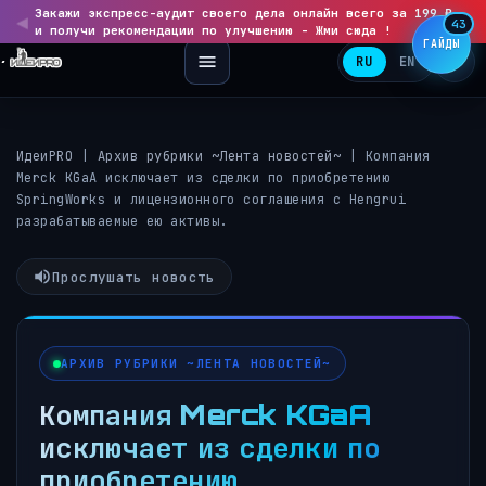
Закажи экспресс-аудит своего дела онлайн всего за 199 ₽
◀
▶
43
и получи рекомендации по улучшению - Жми сюда !
ГАЙДЫ
RU
EN
ИдеиPRO
|
Архив рубрики ~Лента новостей~
|
Компания
Merck KGaA исключает из сделки по приобретению
SpringWorks и лицензионного соглашения с Hengrui
разрабатываемые ею активы.
Прослушать новость
АРХИВ РУБРИКИ ~ЛЕНТА НОВОСТЕЙ~
Компания Merck KGaA
исключает из сделки по
приобретению