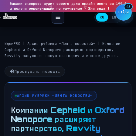
Закажи экспресс-аудит своего дела онлайн всего за 199 ₽
◀
▶
43
и получи рекомендации по улучшению - Жми сюда !
ГАЙДЫ
RU
EN
ИдеиPRO
|
Архив рубрики ~Лента новостей~
|
Компании
Cepheid и Oxford Nanopore расширяют партнерство,
Revvity запускает новую платформу и многое другое.
Прослушать новость
АРХИВ РУБРИКИ ~ЛЕНТА НОВОСТЕЙ~
Компании Cepheid и Oxford
Nanopore расширяют
партнерство, Revvity