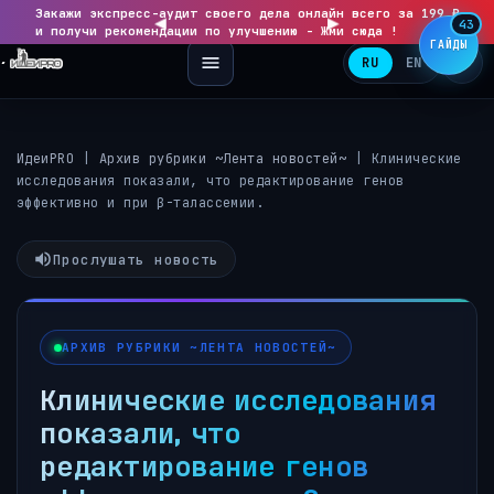
Закажи экспресс-аудит своего дела онлайн всего за 199 ₽
◀
▶
43
и получи рекомендации по улучшению - Жми сюда !
ГАЙДЫ
RU
EN
ИдеиPRO
|
Архив рубрики ~Лента новостей~
|
Клинические
исследования показали, что редактирование генов
эффективно и при β-талассемии.
Прослушать новость
АРХИВ РУБРИКИ ~ЛЕНТА НОВОСТЕЙ~
Клинические исследования
показали, что
редактирование генов