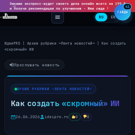
Закажи экспресс-аудит своего дела онлайн всего за 199 ₽
◀
▶
43
и получи рекомендации по улучшению - Жми сюда !
ГАЙДЫ
RU
EN
ИдеиPRO
|
Архив рубрики ~Лента новостей~
|
Как создать
«скромный» ИИ
Прослушать новость
АРХИВ РУБРИКИ ~ЛЕНТА НОВОСТЕЙ~
Как создать «скромный» ИИ
26.06.2026
ideipro.ru
0
0