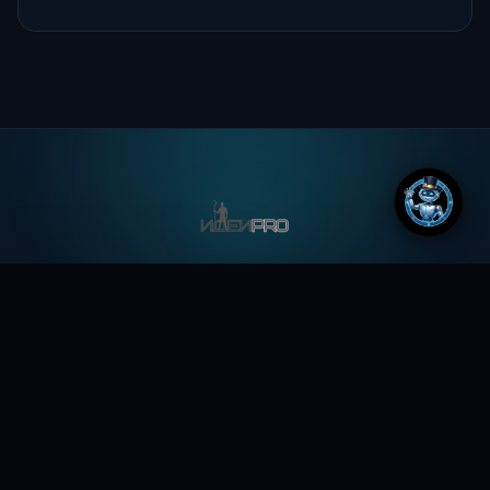
Всегда свежие новости, а так же идеи, мысли и
фантазии, формирующие будущее
ДОКУМЕНТЫ
Лента новостей
Новости из Телеграм
Полезное
Идеи копилка
Обо всем
Робототехника