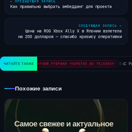
←
ПРЕДЫДУЩАЯ ЗАПИСЬ
Как правильно выбрать эмбеддинг для проекта
СЛЕДУЮЩАЯ ЗАПИСЬ
→
Цена на ROG Xbox Ally X в Японии взлетела
на 200 долларов — спасибо кризису оперативки
ФАС Ро
ЧИТАЙТЕ ТАКЖЕ
АРХИВ РУБРИКИ ~КОРОТКО ИЗ TELEGRAM~
Похожие записи