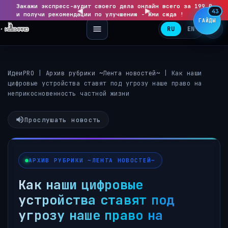
Закажи экспресс-аудит своего дела онлайн всего за 199 ₽
◀
▶
43
и получи рекомендации по улучшению - Жми сюда !
ГАЙДЫ
RU
EN
ИдеиPRO
|
Архив рубрики ~Лента новостей~
|
Как наши
цифровые устройства ставят под угрозу наше право на
неприкосновенность частной жизни
Прослушать новость
АРХИВ РУБРИКИ ~ЛЕНТА НОВОСТЕЙ~
Как наши цифровые
устройства ставят под
угрозу наше право на