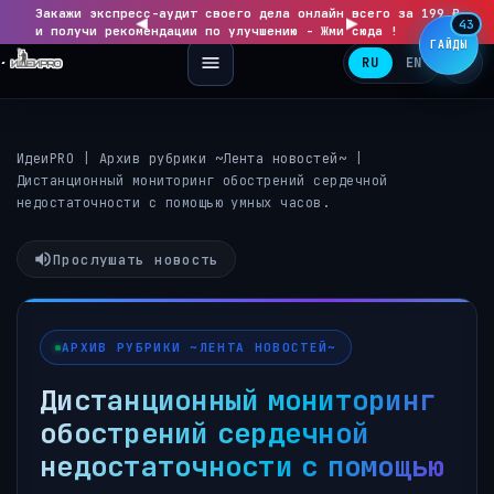
Закажи экспресс-аудит своего дела онлайн всего за 199 ₽
◀
▶
43
и получи рекомендации по улучшению - Жми сюда !
ГАЙДЫ
RU
EN
ИдеиPRO
|
Архив рубрики ~Лента новостей~
|
Дистанционный мониторинг обострений сердечной
недостаточности с помощью умных часов.
Прослушать новость
АРХИВ РУБРИКИ ~ЛЕНТА НОВОСТЕЙ~
Дистанционный мониторинг
обострений сердечной
недостаточности с помощью