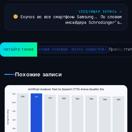
СЛЕДУЮЩАЯ ЗАПИСЬ
→
Exynos во все смартфоны Samsung.. По словам
инсайдера Schrodinger’s…
Приобретит
ЧИТАЙТЕ ТАКЖЕ
АРХИВ РУБРИКИ ~ЛЕНТА НОВОСТЕЙ~
Похожие записи