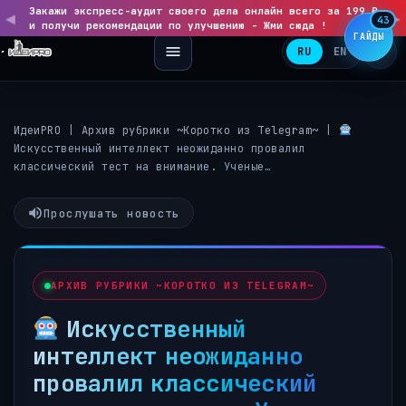
Закажи экспресс-аудит своего дела онлайн всего за 199 ₽
◀
▶
43
и получи рекомендации по улучшению - Жми сюда !
ГАЙДЫ
RU
EN
ИдеиPRO
|
Архив рубрики ~Коротко из Telegram~
|
Искусственный интеллект неожиданно провалил
классический тест на внимание. Ученые…
Прослушать новость
АРХИВ РУБРИКИ ~КОРОТКО ИЗ TELEGRAM~
Искусственный
интеллект неожиданно
провалил классический