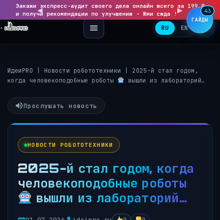
Закажи экспресс-аудит своего дела онлайн всего за 199 ₽
◀
▶
43
и получи рекомендации по улучшению - Жми сюда !
ГАЙДЫ
RU
EN
ИдеиPRO
|
Новости робототехники
|
2025-й стал годом,
когда человекоподобные роботы
вышли из лабораторий…
Прослушать новость
НОВОСТИ РОБОТОТЕХНИКИ
2025-й стал годом, когда
человекоподобные роботы
вышли из лабораторий…
01.07.2026
ideipro.ru