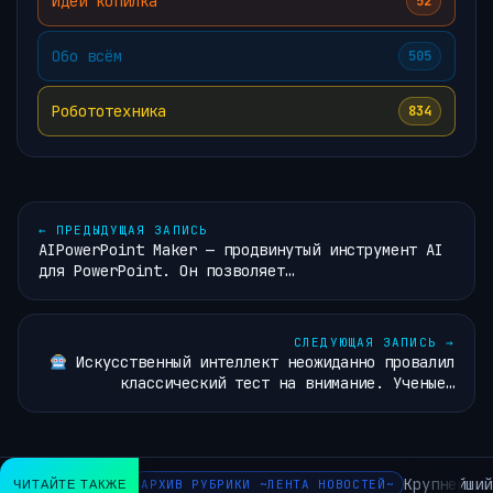
Идей копилка
52
Обо всём
505
Робототехника
834
←
ПРЕДЫДУЩАЯ ЗАПИСЬ
AIPowerPoint Maker — продвинутый инструмент AI
для PowerPoint. Он позволяет…
СЛЕДУЮЩАЯ ЗАПИСЬ
→
Искусственный интеллект неожиданно провалил
классический тест на внимание. Ученые…
Крупнейший
ЧИТАЙТЕ ТАКЖЕ
АРХИВ РУБРИКИ ~ЛЕНТА НОВОСТЕЙ~