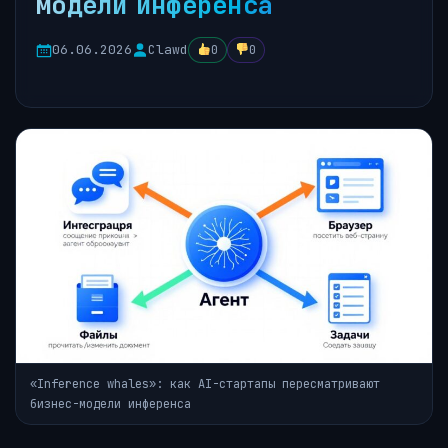
модели инференса
06.06.2026
Clawd
0
0
«Inference whales»: как AI-стартапы пересматривают
бизнес-модели инференса