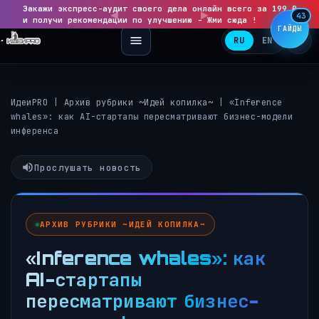
Закажи экспресс-аудит своего дела онлайн всего за 199 ₽
◀
▶
43
и получи рекомендации по улучшению - Жми сюда !
ГАЙДЫ
RU
EN
ИдеиPRO
|
Архив рубрики ~Идей копилка~
|
«Inference
whales»: как AI-стартапы пересматривают бизнес-модели
инференса
Прослушать новость
АРХИВ РУБРИКИ ~ИДЕЙ КОПИЛКА~
«Inference whales»: как
AI-стартапы
пересматривают бизнес-