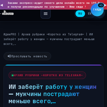
Закажи экспресс-аудит своего дела онлайн всего за 199 ₽
◀
▶
43
и получи рекомендации по улучшению - Жми сюда !
ГАЙДЫ
RU
EN
ИдеиPRO
|
Архив рубрики ~Коротко из Telegram~
|
ИИ
заберёт работу у женщин — мужчины пострадают меньше
всего,…
Прослушать новость
АРХИВ РУБРИКИ ~КОРОТКО ИЗ TELEGRAM~
ИИ заберёт работу у женщин
— мужчины пострадают
меньше всего,…